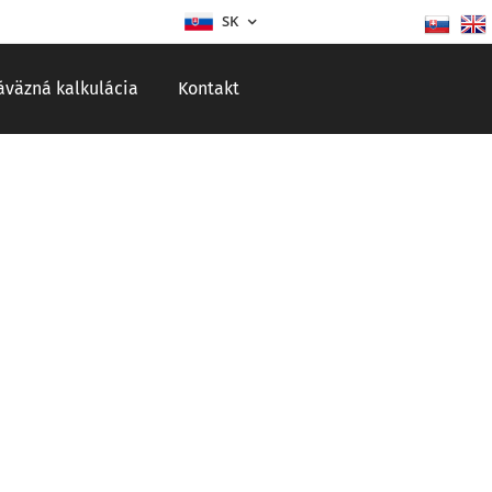
SK
áväzná kalkulácia
Kontakt