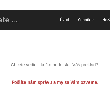
late
Úvod
Cenník
Nez
s.r.o.
Chcete vedieť, koľko bude stáť Váš preklad?
Pošlite nám správu a my sa Vám ozveme.